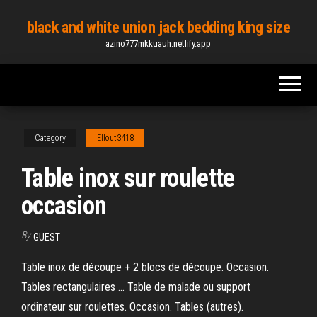
Skip
black and white union jack bedding king size
to
azino777mkkuauh.netlify.app
the
content
Category
Ellout3418
Table inox sur roulette
occasion
By
GUEST
Table inox de découpe + 2 blocs de découpe. Occasion.
Tables rectangulaires ... Table de malade ou support
ordinateur sur roulettes. Occasion. Tables (autres).